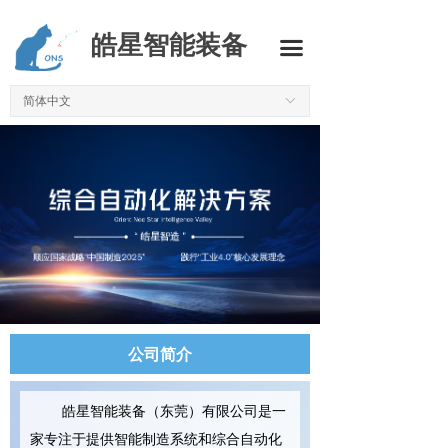
首页
皓星智能装备
끀
新能源汽车行业
简体中文
ꀅ
3C行业
半导体行业
机器视觉
MES系统
标准设备
精密治具
公司简介
代理业务
皓星智能装备（东莞）有限公司是一
技术资料
家专注于提供智能制造系统和综合自动化