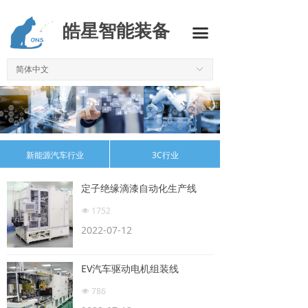
首页
皓星智能装备
끀
新能源汽车行业
简体中文
ꀅ
3C行业
半导体行业
机器视觉
新能源汽车行业
3C行业
MES系统
定子绝缘滴漆自动化生产线
标准设备
1752
넶
2022-07-12
精密治具
代理业务
EV汽车驱动电机组装线
786
技术资料
넶